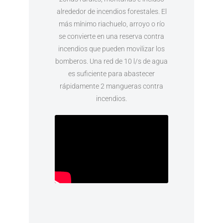
alrededor de incendios forestales. El
más mínimo riachuelo, arroyo o río
se convierte en una reserva contra
incendios que pueden movilizar los
bomberos. Una red de 10 l/s de agua
es suficiente para abastecer
rápidamente 2 mangueras contra
incendios.