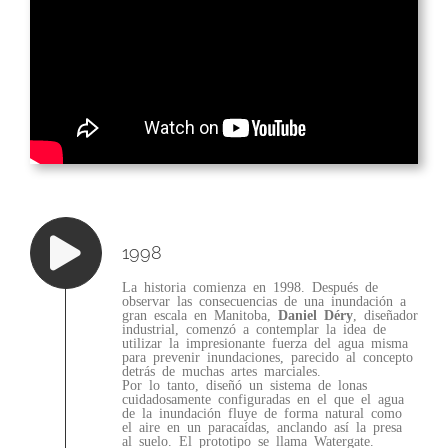
1998
La historia comienza en 1998. Después de
observar las consecuencias de una inundación a
gran escala en Manitoba,
Daniel Déry
, diseñador
industrial, comenzó a contemplar la idea de
utilizar la impresionante fuerza del agua misma
para prevenir inundaciones, parecido al concepto
detrás de muchas artes marciales.
Por lo tanto, diseñó un sistema de lonas
cuidadosamente configuradas en el que el agua
de la inundación fluye de forma natural como
el aire en un paracaídas, anclando así la presa
al suelo. El prototipo se llama Watergate.