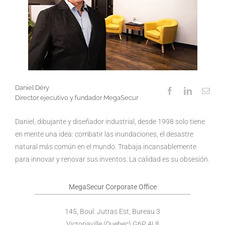
Daniel Déry
Director ejecutivo y fundador MegaSecur
Daniel, dibujante y diseñador industrial, desde 1998 solo tiene
en mente una idea: combatir las inundaciones, el desastre
natural más común en el mundo. Trabaja incansablemente
para innovar y renovar sus inventos. La calidad es su obsesión.
MegaSecur Corporate Office
145, Boul. Jutras Est, Bureau 3
Victoriaville (Quebec) G6P 4L8