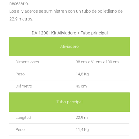
necesario.
Los aliviaderos se suministran con un tubo de polietileno de
22,9 metros.
DA-1200 | Kit Aliviadero + Tubo principal
Aliviadero
Dimensiones
38 cm x 61 cm x 100 cm
Peso
14,5 Kg
Diámetro
45 cm
Tubo principal
Longitud
22,9 m
Peso
11,4 Kg