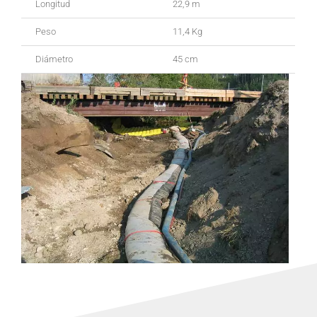
Longitud
22,9 m
Peso
11,4 Kg
Diámetro
45 cm